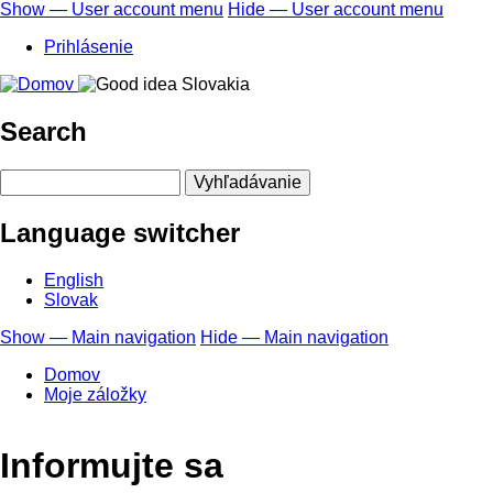
Skočiť
Show — User account menu
Hide — User account menu
na
User
Prihlásenie
hlavný
account
obsah
menu
Search
Vyhľadávanie
Language switcher
English
Slovak
Show — Main navigation
Hide — Main navigation
Main
Domov
navigation
Moje záložky
Informujte sa